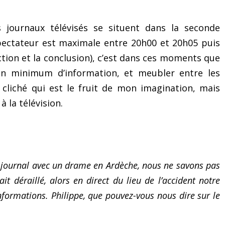
s journaux télévisés se situent dans la seconde
spectateur est maximale entre 20h00 et 20h05 puis
ction et la conclusion), c’est dans ces moments que
u’un minimum d’information, et meubler entre les
, cliché qui est le fruit de mon imagination, mais
à la télévision.
e journal avec un drame en Ardèche, nous ne savons pas
it déraillé, alors en direct du lieu de l’accident notre
nformations. Philippe, que pouvez-vous nous dire sur le
Le mystérieux « exercice
5 astuces pour réa
des 3 secrets » pour
(même si vous ne save
surmonter le trac et les
quoi dire !)