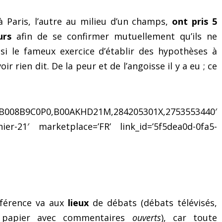
 à Paris, l’autre au milieu d’un champs,
ont pris 5
urs
afin de se confirmer mutuellement qu’ils ne
si le fameux exercice d’établir des hypothèses à
ir rien dit. De la peur et de l’angoisse il y a eu ; ce
008B9C0P0,B00AKHD21M,284205301X,2753553440′
ier-21′ marketplace=’FR’ link_id=’5f5dea0d-0fa5-
éférence va aux
lieux
de débats (débats télévisés,
x papier avec commentaires
ouverts
), car toute