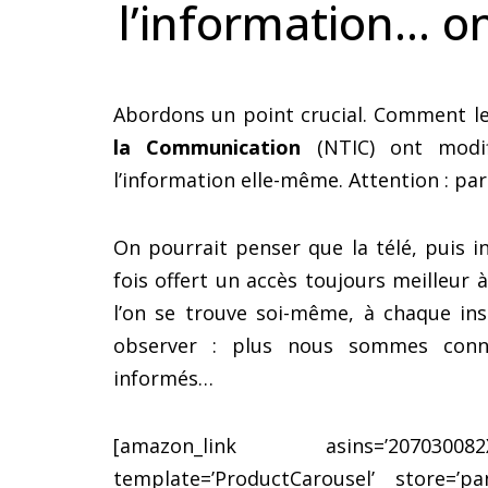
l’information… on
Abordons un point crucial. Comment l
la Communication
(NTIC) ont modif
l’information elle-même. Attention : par
On pourrait penser que la télé, puis 
fois offert un accès toujours meilleur
l’on se trouve soi-même, à chaque ins
observer : plus nous sommes conn
informés…
[amazon_link asins=’207030082X,2
template=’ProductCarousel’ store=’pan