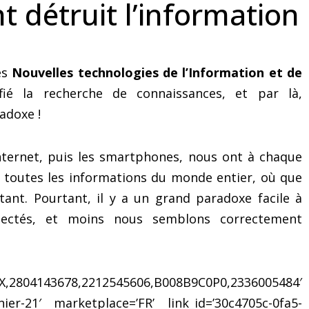
t détruit l’information
recommandations en tête…
es
Nouvelles technologies de l’Information et de
ié la recherche de connaissances, et par là,
adoxe !
internet, puis les smartphones, nous ont à chaque
 à toutes les informations du monde entier, où que
tant. Pourtant, il y a un grand paradoxe facile à
ectés, et moins nous semblons correctement
804143678,2212545606,B008B9C0P0,2336005484′
ier-21′ marketplace=’FR’ link_id=’30c4705c-0fa5-