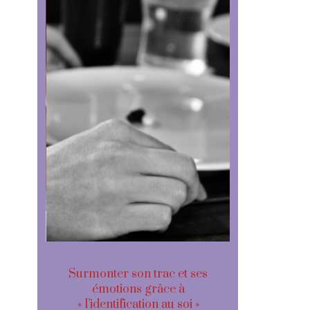
gir
Surmonter son trac et ses
Le mystér
z pas
émotions grâce à
des 3 s
« l’identification au soi »
surmonter