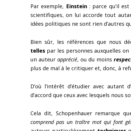
Par exemple,
Einstein
: parce qu’il es
scientifiques, on lui accorde tout auta
idées politiques ne sont rien d’autres 
Bien sûr, les références que nous déc
telles
par les personnes auxquelles on s’
un auteur
apprécié
, ou du moins
respec
plus de mal à le critiquer et, donc, à re
D’où l’intérêt d’étudier avec autant
d’accord que ceux avec lesquels nous 
Cela dit, Schopenhauer remarque q
comprend pas un traître mot qui font gén
auteurs particulièrement
techniques
o