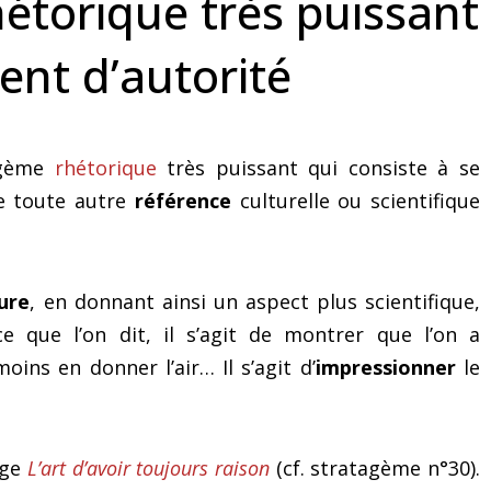
étorique très puissant
anglais
est-il efficace ?
ent d’autorité
agème
rhétorique
très puissant qui consiste à se
de toute autre
référence
culturelle ou scientifique
ture
, en donnant ainsi un aspect plus scientifique,
e que l’on dit, il s’agit de montrer que l’on a
ins en donner l’air… Il s’agit d’
impressionner
le
age
L’art d’avoir toujours raison
(cf. stratagème n°30).