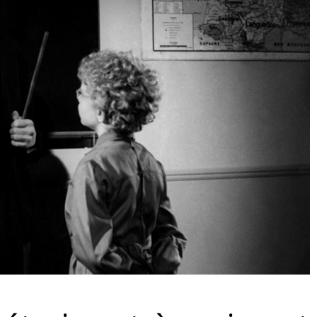
5 conseils décisifs pour
Technique de récupér
progresser rapidement en
rapide : le « Power N