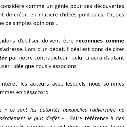
t considéré comme un génie pour ses découvertes
nt de crédit en matière d’idées politiques. Or, ses
que de simples opinions…
idons d’utiliser doivent être
reconnues comme
adresse. Lors d’un débat, l’idéal est donc de citer
tée
par notre contradicteur : celui-ci aura d’autant
fuser l’idée que nous y associons.
 d’intérêt les auteurs avec lesquels nous sommes
sommes en désaccord.
ue
« ce sont les autorités auxquelles l’adversaire ne
Surmonter son trac et ses
Le mystérieux « exer
éralement le plus d’effet »
… Faire référence à des
émotions grâce à
des 3 secrets » po
« l’identification au soi »
surmonter le trac et
u réputés comme tels est donc une bonne façon