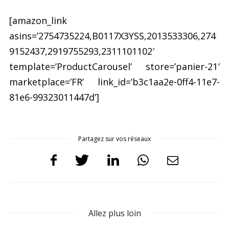
[amazon_link
asins=’2754735224,B0117X3YSS,2013533306,274
9152437,2919755293,2311101102′
template=’ProductCarousel’ store=’panier-21′
marketplace=’FR’ link_id=’b3c1aa2e-0ff4-11e7-
81e6-99323011447d’]
Partagez sur vos réseaux
Allez plus loin