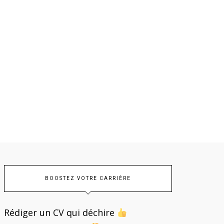
Et, surtout… N’oubliez pas
10 conseils 
d’être vous-même…
développer sa créa
son imagina
BOOSTEZ VOTRE CARRIÈRE
Rédiger un CV qui déchire