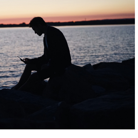
Vivre à l’international :
Pourquoi préparer 
(ré)apprendre à dormir
version de vos confér