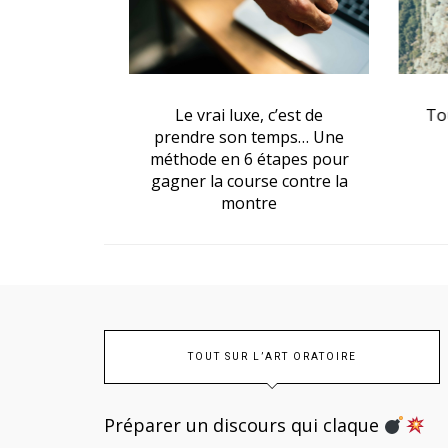
ou l’art
Le vrai luxe, c’est de
Toute
regard
prendre son temps… Une
méthode en 6 étapes pour
gagner la course contre la
montre
TOUT SUR L’ART ORATOIRE
Préparer un discours qui claque