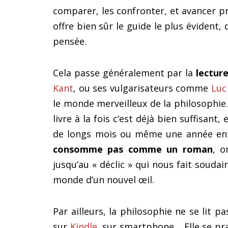
comparer, les confronter, et avancer p
offre bien sûr le guide le plus évident, 
pensée.
Cela passe généralement par la
lectur
Kant
, ou ses vulgarisateurs comme
Luc
le monde merveilleux de la philosophie.
livre à la fois c’est déjà bien suffisan
de longs mois ou même une année ent
consomme pas comme un roman
, o
jusqu’au « déclic » qui nous fait souda
monde d’un nouvel œil.
Par ailleurs, la philosophie ne se lit pas
sur
Kindle
, sur smartphone… Elle se pra