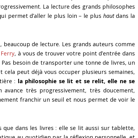
des 3 secrets » pour
(même si vous ne save
rogressivement. La lecture des grands philosophes
surmonter le trac et les
quoi dire !)
qui permet d’aller le plus loin – le plus
haut
dans la
émotions
e
, beaucoup de lecture. Les grands auteurs comme
 Ferry
, à vous de trouver votre point d’entrée dans
 Pas besoin de transporter une tonne de livres, un
t, et cela peut déjà vous occuper plusieurs semaines,
ière :
la philosophie se lit et se relit, elle ne se
n avance très progressivement, très doucement,
inement franchir un seuil et nous permet de voir le
 que dans les livres : elle se lit aussi sur tablette,
tique au quotidien par la réflexion personnelle, et