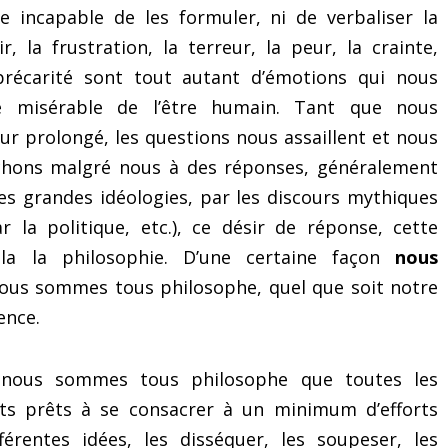
e incapable de les formuler, ni de verbaliser la
 la frustration, la terreur, la peur, la crainte,
précarité sont tout autant d’émotions qui nous
 misérable de l’être humain. Tant que nous
r prolongé, les questions nous assaillent et nous
chons malgré nous à des réponses, généralement
es grandes idéologies, par les discours mythiques
r la politique, etc.), ce désir de réponse, cette
ela la philosophie. D’une certaine façon
nous
Nous sommes tous philosophe, quel que soit notre
ence.
 nous sommes tous philosophe que toutes les
rits prêts à se consacrer à un minimum d’efforts
ifférentes idées, les disséquer, les soupeser, les
Le mystérieux « exercice
5 astuces pour réa