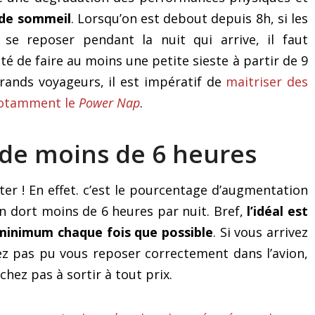
 de sommeil
. Lorsqu’on est debout depuis 8h, si les
se reposer pendant la nuit qui arrive, il faut
é de faire au moins une petite sieste à partir de 9
rands voyageurs, il est impératif de
maitriser des
 notamment le
Power Nap
.
 de moins de 6 heures
éter ! En effet. c’est le pourcentage d’augmentation
n dort moins de 6 heures par nuit. Bref,
l’idéal est
minimum chaque fois que possible
. Si vous arrivez
Surmonter son trac et ses
Le mystérieux « exer
vez pas pu vous reposer correctement dans l’avion,
émotions grâce à
des 3 secrets » po
hez pas à sortir à tout prix.
« l’identification au soi »
surmonter le trac et
émotions