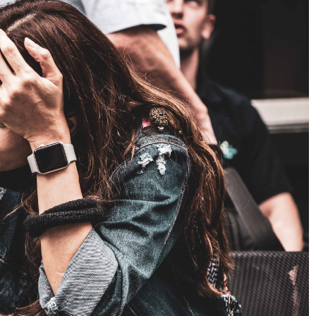
Vivre à l’international :
Quels services banca
(ré)apprendre à dormir
lorsqu’on développe