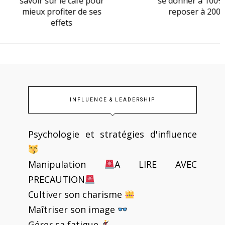
ir sur le café pour
se donner à 100%, se
x profiter de ses
reposer à 200%
effets
INFLUENCE & LEADERSHIP
Psychologie et stratégies d'influence
Manipulation
A LIRE AVEC
PRECAUTION
Cultiver son charisme
Maîtriser son image
Gérer sa fatigue