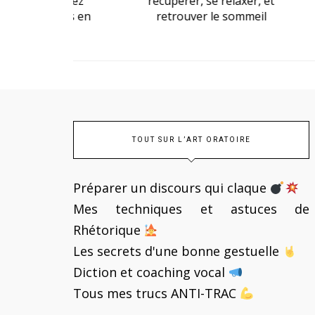
Gardez
récupérer, se relaxer, et
savo
ions en
retrouver le sommeil
mieu
TOUT SUR L’ART ORATOIRE
Préparer un discours qui claque
Mes techniques et astuces de
Rhétorique
Les secrets d'une bonne gestuelle
Diction et coaching vocal
Tous mes trucs ANTI-TRAC