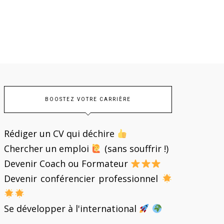
mieux maîtriser son
attention à la « 
sommeil
sommeil » et
somnolence
BOOSTEZ VOTRE CARRIÈRE
Rédiger un CV qui déchire
Chercher un emploi
(sans souffrir !)
Devenir Coach ou Formateur
Devenir conférencier professionnel
Se développer à l'international