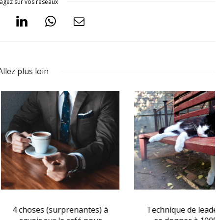
agez sur vos réseaux
Allez plus loin
es (surprenantes) à
Technique de leadership :