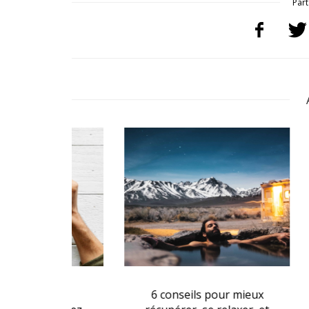
Part
rand
6 conseils pour mieux
4 chos