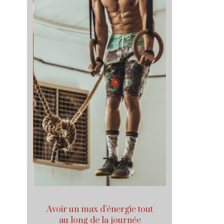
ires
Avoir un max d’énergie tout
Vivre à l
 son
au long de la journée
(ré)appr