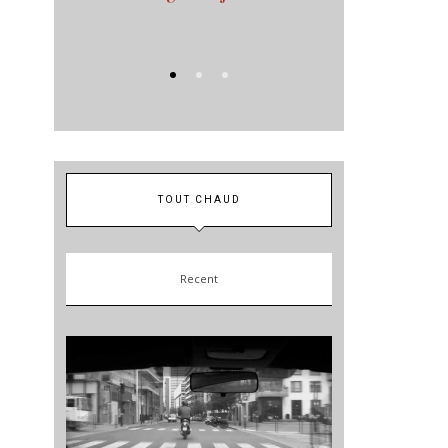
nal ?
avec des h
TOUT CHAUD
Recent