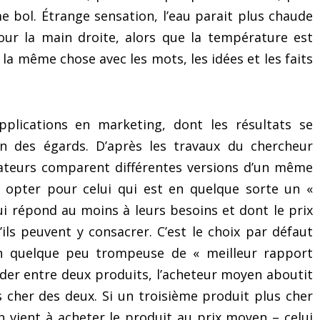
e bol. Étrange sensation, l’eau parait plus chaude
our la main droite, alors que la température est
a même chose avec les mots, les idées et les faits
plications en marketing, dont les résultats se
ien des égards. D’après les travaux du chercheur
teurs comparent différentes versions d’un même
à opter pour celui qui est en quelque sorte un «
ui répond au moins à leurs besoins et dont le prix
ls peuvent y consacrer. C’est le choix par défaut
on quelque peu trompeuse de « meilleur rapport
écider entre deux produits, l’acheteur moyen aboutit
s cher des deux. Si un troisième produit plus cher
Le mystérieux « exercice
5 astuces pour réa
en vient à acheter le produit au prix moyen – celui