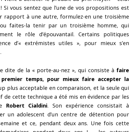
des 3 secrets » pour
(même si vous ne save
 ! Si vous sentez que l’une de vos propositions est
surmonter le trac et les
quoi dire !)
r rapport à une autre, formulez-en une troisième
émotions
ou faites-la tenir par un troisième homme, qui
ent le rôle d’épouvantail. Certains politiques
ence d’« extrémistes utiles », pour mieux s’en
.
ue dite de la « porte-au-nez », qui consiste à
faire
premier temps, pour mieux faire accepter la
up plus acceptable en comparaison, et la seule qui
f de cette technique a été mis en évidence par les
de
Robert Cialdini
. Son expérience consistait à
er un adolescent d’un centre de détention pour
semaine et ce, pendant deux ans. Une fois cette