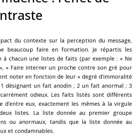
pourquoi cela fera décoller
anglais
ntraste
votre activité de
conférencier)
mpact du contexte sur la perception du message,
ime beaucoup faire en formation. Je répartis les
 à chacun une listes de faits (par exemple : « Ne
», « Faire interner un proche contre son gré pour
vent noter en fonction de leur « degré d’immoralité
 1 désignant un fait anodin ; 2 un fait anormal ; 3
carrément odieux. Les faits listés sont différents
ée d’entre eux, exactement les mêmes à la virgule
eux listes. La liste donnée au premier groupe
ins ou anormaux, tandis que la liste donnée au
eux et condamnables.