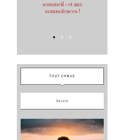
sommeil » et aux
pourquoi ce
somnolences !
votre
conf
TOUT CHAUD
Recent