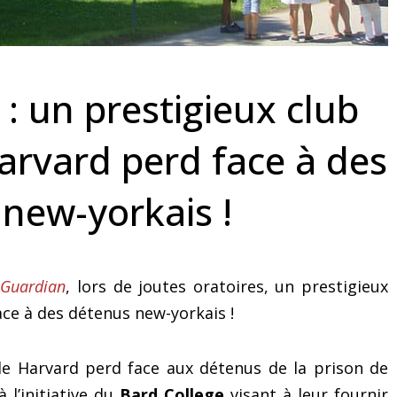
formateur ou conférencier
retrouver le somme
 : un prestigieux club
arvard perd face à des
new-yorkais !
 Guardian
, lors de joutes oratoires, un prestigieux
ce à des détenus new-yorkais !
de Harvard perd face aux détenus de la prison de
 l’initiative du
Bard College
visant à leur fournir