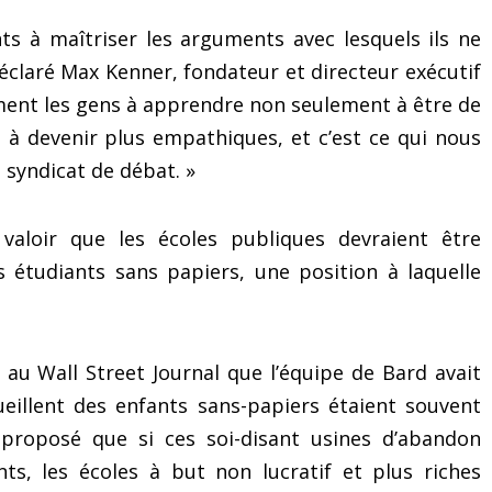
ts à maîtriser les arguments avec lesquels ils ne
éclaré Max Kenner, fondateur et directeur exécutif
ement les gens à apprendre non seulement à être de
i à devenir plus empathiques, et c’est ce qui nous
 syndicat de débat. »
valoir que les écoles publiques devraient être
es étudiants sans papiers, une position à laquelle
 au Wall Street Journal que l’équipe de Bard avait
eillent des enfants sans-papiers étaient souvent
proposé que si ces soi-disant usines d’abandon
Le mystérieux « exercice
5 astuces pour réa
ants, les écoles à but non lucratif et plus riches
des 3 secrets » pour
(même si vous ne save