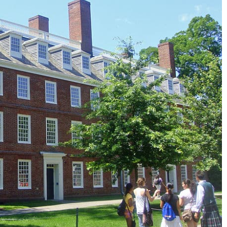
S’ouvrir de nouveaux
6 conseils pour mi
horizons en tant que
récupérer, se relaxer