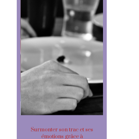
gir
Surmonter son trac et ses
Le mystér
z pas
émotions grâce à
des 3 s