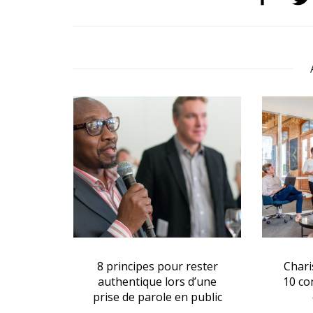
quence :
8 principes pour rester
Chari
e à nos
authentique lors d’une
10 co
prise de parole en public