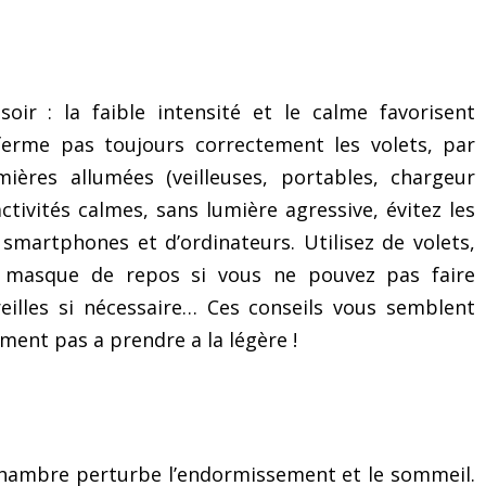
oir : la faible intensité et le calme favorisent
erme pas toujours correctement les volets, par
ières allumées (veilleuses, portables, chargeur
activités calmes, sans lumière agressive, évitez les
 smartphones et d’ordinateurs. Utilisez de volets,
 masque de repos si vous ne pouvez pas faire
eilles si nécessaire… Ces conseils vous semblent
iment pas a prendre a la légère !
Surmonter son trac et ses
Le mystérieux « exer
émotions grâce à
des 3 secrets » po
chambre perturbe l’endormissement et le sommeil.
« l’identification au soi »
surmonter le trac et