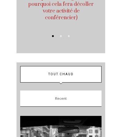
– KLM
pourquoi cela fera décoller
avec des h
votre activité de
conférencier)
TOUT CHAUD
Recent