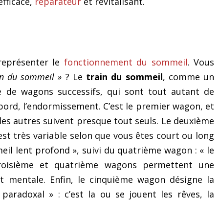
fficace,
réparateur
et revitalisant.
 représenter le
fonctionnement du sommeil
. Vous
ain du sommeil »
? Le
train du sommeil
, comme un
e de wagons successifs, qui sont tout autant de
ord, l’endormissement. C’est le premier wagon, et
les autres suivent presque tout seuls. Le deuxième
 est très variable selon que vous êtes court ou long
l lent profond », suivi du quatrième wagon : « le
troisième et quatrième wagons permettent une
et mentale. Enfin, le cinquième wagon désigne la
radoxal » : c’est la ou se jouent les rêves, la