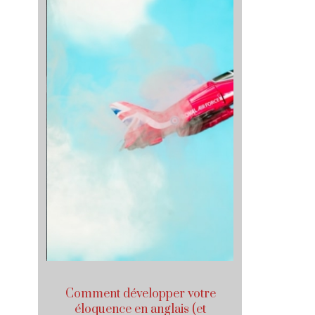
arte
Comment développer votre
Vivre à l
s
éloquence en anglais (et
(ré)appr