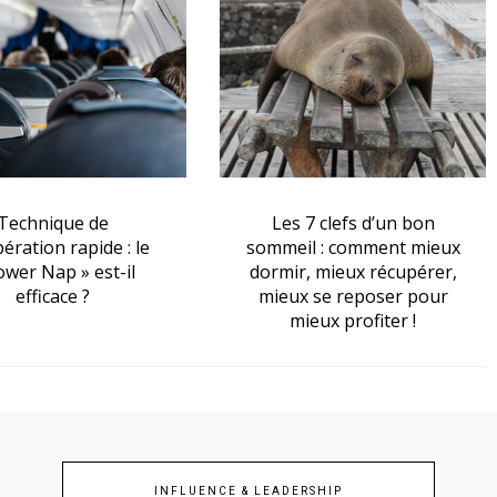
 7 clefs d’un bon
Technique de leadership :
il : comment mieux
mieux maîtriser son
r, mieux récupérer,
sommeil pour décupler
x se reposer pour
son influence et son
ieux profiter !
pouvoir d’action
INFLUENCE & LEADERSHIP