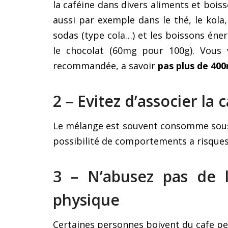
la caféine dans divers aliments et bois
aussi par exemple dans le thé, le kola
sodas (type cola…) et les boissons éner
le chocolat (60mg pour 100g). Vous v
recommandée, a savoir
pas plus de 400
2 – Evitez d’associer la 
Le mélange est souvent consomme sous 
possibilité de comportements a risque
3 – N’abusez pas de l
physique
Surmonter son trac et ses
émotions grâce à
Certaines personnes boivent du cafe pen
« l’identification au soi »