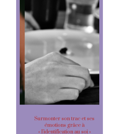
es
Surmonter son trac et ses
Le mystér
 en
émotions grâce à
des 3 s
« l’identification au soi »
surmonter