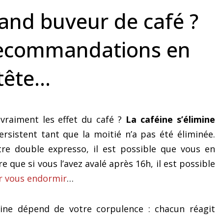
pourquoi cela fera décoller
est-il efficace ?
and buveur de café ?
votre activité de
conférencier)
recommandations en
tête…
raiment les effet du café ?
La caféine s’élimine
ersistent tant que la moitié n’a pas été éliminée.
tre double expresso, il est possible que vous en
re que si vous l’avez avalé après 16h, il est possible
 vous endormir
…
féine dépend de votre corpulence : chacun réagit