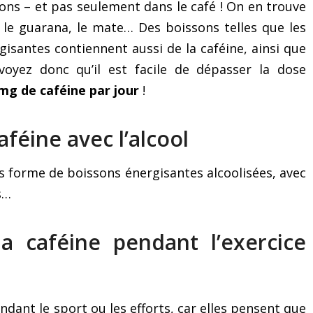
sons – et pas seulement dans le café ! On en trouve
, le guarana, le mate… Des boissons telles que les
gisantes contiennent aussi de la caféine, ainsi que
oyez donc qu’il est facile de dépasser la dose
mg de caféine par jour
!
caféine avec l’alcool
forme de boissons énergisantes alcoolisées, avec
s…
a caféine pendant l’exercice
Le mystérieux « exercice
Saisissez toutes l
des 3 secrets » pour
occasions de parler
dant le sport ou les efforts, car elles pensent que
surmonter le trac et les
public !