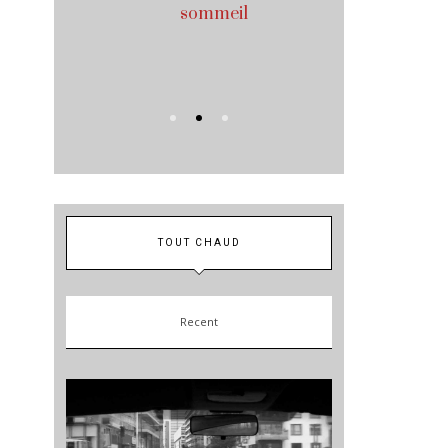
sommeil
pourquoi ce
votre
conf
TOUT CHAUD
Recent