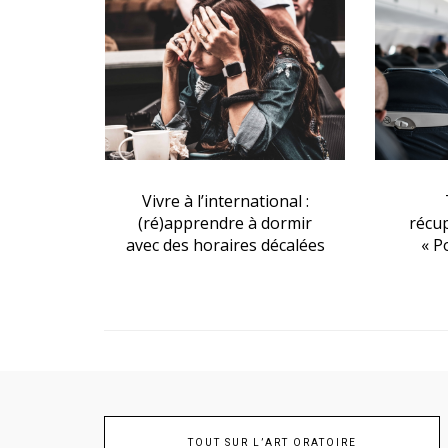
onal :
Technique de
Les
dormir
récupération rapide : le
somme
décalées
« Power Nap » est-il
dormi
efficace ?
mieu
m
TOUT SUR L’ART ORATOIRE