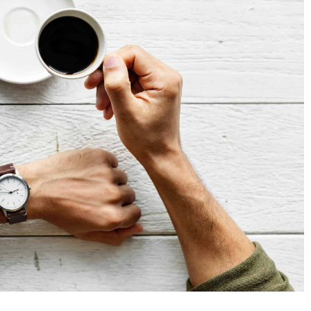
Comment développer votre
Technique de récupér
éloquence en anglais (et
rapide : le « Power N