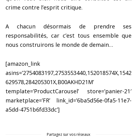
crime contre l’esprit critique.
A chacun désormais de prendre ses
responsabilités, car c’est tous ensemble que
nous construirons le monde de demain…
[amazon_link
asins=’2754083197,2753553440,152018574X,1542
629578,284205301X,B00AKHD21M’
template=’ProductCarousel’ store=’panier-21′
marketplace=’FR’ link_id=’6ba5d56e-0fa5-11e7-
a5dd-4751b6fd33dc’]
Partagez sur vos réseaux