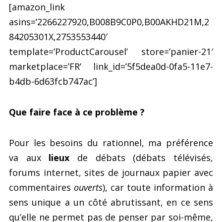
[amazon_link
asins=’2266227920,B008B9C0P0,B00AKHD21M,2
84205301X,2753553440′
template=’ProductCarousel’ store=’panier-21′
marketplace=’FR’ link_id=’5f5dea0d-0fa5-11e7-
b4db-6d63fcb747ac’]
Que faire face à ce problème ?
Pour les besoins du rationnel, ma préférence
va aux
lieux
de débats (débats télévisés,
forums internet, sites de journaux papier avec
commentaires
ouverts
), car toute information à
sens unique a un côté abrutissant, en ce sens
qu’elle ne permet pas de penser par soi-même,