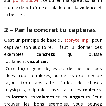
son
point Godwin
, ce qui en marque aussi la fin
– ou le début d’une escalade dans la violence et
la bêtise…
2 – Par le concret tu captera
s
C’est un principe de base du
storytelling
: pour
captiver son auditoire, il faut lui donner des
exemples
concrets
qu’il puisse
facilement
visualiser
.
D’une façon générale, évitez de chercher des
idées trop complexes, ou de les exprimer de
façon trop abstraite. Parlez de choses
physiques, palpables, insistez sur les
couleurs
,
les
formes
, les
volumes
et les
longueurs
. Pour
trouver les bons exemples, vous pouvez