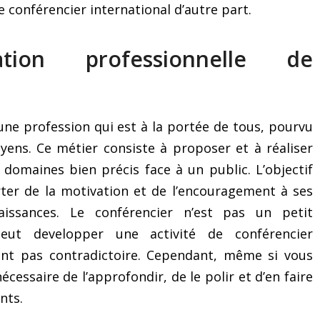
e conférencier international d’autre part.
Le mystérieux « exercice
5 astuces pour réa
ion professionnelle de
des 3 secrets » pour
(même si vous ne save
surmonter le trac et les
quoi dire !)
émotions
une profession qui est à la portée de tous, pourvu
yens. Ce métier consiste à proposer et à réaliser
domaines bien précis face à un public. L’objectif
rter de la motivation et de l’encouragement à ses
issances. Le conférencier n’est pas un petit
eut developper une activité de conférencier
ent pas contradictoire. Cependant, même si vous
nécessaire de l’approfondir, de le polir et d’en faire
nts.