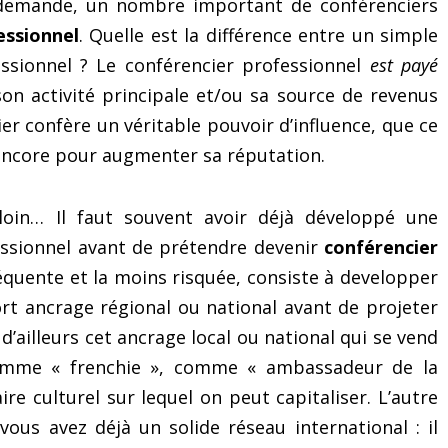
demande, un nombre important de conférenciers
essionnel
. Quelle est la différence entre un simple
essionnel ? Le conférencier professionnel
est payé
 son activité principale et/ou sa source de revenus
ier confère un véritable pouvoir d’influence, que ce
ou encore pour augmenter sa réputation.
s loin… Il faut souvent avoir déjà développé une
fessionnel avant de prétendre devenir
conférencier
réquente et la moins risquée, consiste à developper
ort ancrage régional ou national avant de projeter
 d’ailleurs cet ancrage local ou national qui se vend
comme « frenchie », comme « ambassadeur de la
re culturel sur lequel on peut capitaliser. L’autre
 vous avez déjà un solide réseau international : il