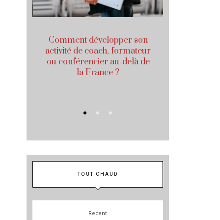
ultés
Comment développer son
Technique 
 son
activité de coach, formateur
mieux m
onal
ou conférencier au-delà de
sommeil po
la France ?
influence
d
TOUT CHAUD
Recent