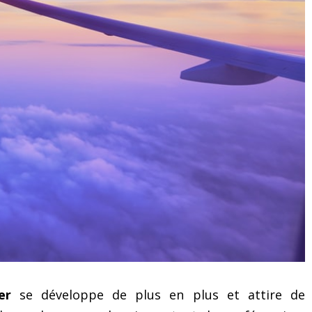
Technique de leadership :
Les principales diffic
mieux maîtriser son
lorsqu’on développe
sommeil pour décupler son
activité à l’internati
influence et son pouvoir
d’action
er
se développe de plus en plus et attire de